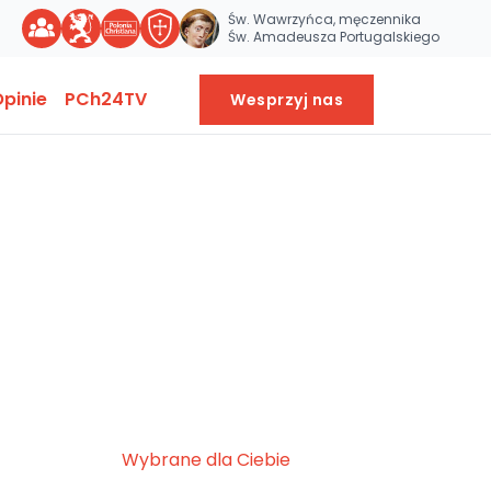
Św. Wawrzyńca, męczennika
Św. Amadeusza Portugalskiego
pinie
PCh24TV
Wesprzyj nas
Wybrane dla Ciebie