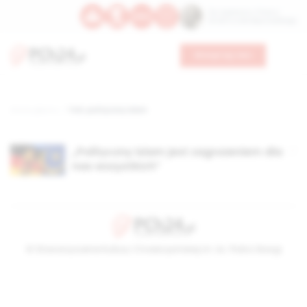
Św. Kajetana z Thieny
Bł. Edmunda Bojanowskiego
Wesprzyj nas
Strona główna
TAG: polityczny islam
„Polityczny islam jest zagrożeniem dla
nas wszystkich”
© Stowarzyszenie Kultury Chrześcijańskiej im. ks. Piotra Skargi
2026-08-07 09:00:11