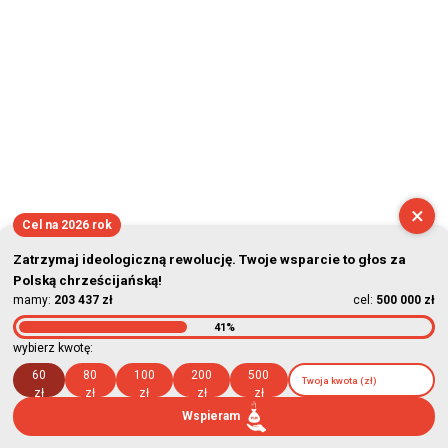
×
Cel na 2026 rok
Zatrzymaj ideologiczną rewolucję. Twoje wsparcie to głos za
Polską chrześcijańską!
mamy:
203 437 zł
cel:
500 000 zł
41%
wybierz kwotę:
60
80
100
200
500
zł
zł
zł
zł
zł
Wspieram