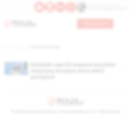
Św. Kajetana z Thieny
Bł. Edmunda Bojanowskiego
Wesprzyj nas
Strona główna
TAG: polityczna gra
Radziwiłł: rząd PiS wspiera wszystkie
inicjatywy broniące życia dzieci
poczętych
© Stowarzyszenie Kultury Chrześcijańskiej im. ks. Piotra Skargi
2026-08-07 18:33:31