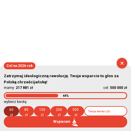
×
Cel na 2026 rok
Zatrzymaj ideologiczną rewolucję. Twoje wsparcie to głos za
Polską chrześcijańską!
mamy:
217 881 zł
cel:
500 000 zł
44%
wybierz kwotę:
60
80
100
200
500
zł
zł
zł
zł
zł
Wspieram