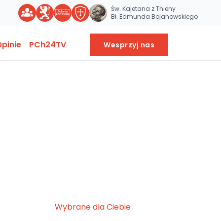
Św. Kajetana z Thieny
Bł. Edmunda Bojanowskiego
pinie
PCh24TV
Wesprzyj nas
Wybrane dla Ciebie