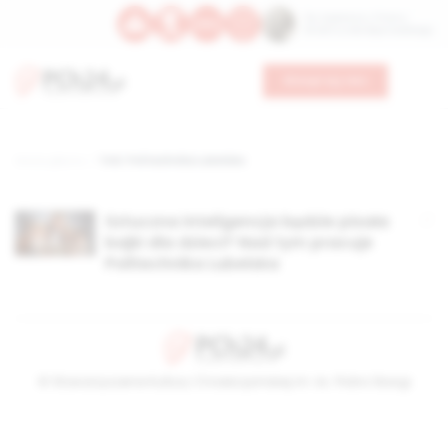
Św. Kajetana z Thieny
Bł. Edmunda Bojanowskiego
Wesprzyj nas
Strona główna
TAG: Politechnika Lubelska
Sztuczna inteligencja będzie pisała
bajki dla dzieci? Nad tym pracuje
Politechnika Lubelska
© Stowarzyszenie Kultury Chrześcijańskiej im. ks. Piotra Skargi
2026-08-07 22:08:03