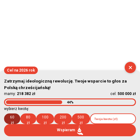
×
Cel na 2026 rok
Zatrzymaj ideologiczną rewolucję. Twoje wsparcie to głos za
Polską chrześcijańską!
mamy:
218 382 zł
cel:
500 000 zł
44%
wybierz kwotę:
60
80
100
200
500
zł
zł
zł
zł
zł
Wspieram