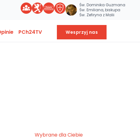
Św. Dominika Guzmana
Św. Emiliana, biskupa
Św. Zefiryna z Malii
pinie
PCh24TV
Wesprzyj nas
Wybrane dla Ciebie