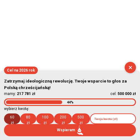
×
Cel na 2026 rok
Zatrzymaj ideologiczną rewolucję. Twoje wsparcie to głos za
Polską chrześcijańską!
mamy:
217 781 zł
cel:
500 000 zł
44%
wybierz kwotę:
60
80
100
200
500
zł
zł
zł
zł
zł
Wspieram