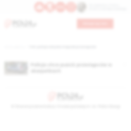
Św. Kajetana z Thieny
Bł. Edmunda Bojanowskiego
Wesprzyj nas
Strona główna
TAG: policja odzyska majątek przestępców
Policja chce puścić przestępców w
skarpetkach
© Stowarzyszenie Kultury Chrześcijańskiej im. ks. Piotra Skargi
2026-08-07 12:05:54