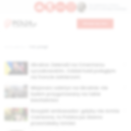
Św. Kajetana z Thieny
Bł. Edmunda Bojanowskiego
Wesprzyj nas
Strona główna
TAG: polegli
Ukraina: Zełenski na Cmentarzu
Łyczakowskim. Oddał hołd poległym
na froncie żołnierzom
Misjonarz saletyn na Ukrainie: nie
byłem przygotowany na takie
bestialstwo
Rosyjski ambasador: gdyby nie Armia
Czerwona, to Polska już dawno
przestałaby istnieć