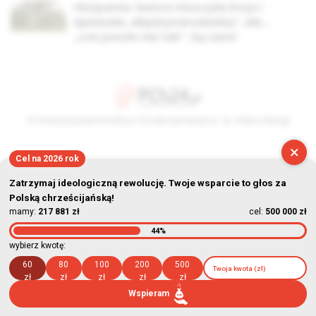
Hiszpania: lewica niszczyła krzyż i
śpiewała „Międzynarodówkę”, ale…
„coś poszło nie tak”. Są ranni
© Stowarzyszenie Kultury Chrześcijańskiej im. ks. Piotra Skargi
2026-08-07 17:29:14
×
Cel na 2026 rok
Zatrzymaj ideologiczną rewolucję. Twoje wsparcie to głos za
Polską chrześcijańską!
mamy:
217 881 zł
cel:
500 000 zł
44%
wybierz kwotę:
60
80
100
200
500
zł
zł
zł
zł
zł
Wspieram