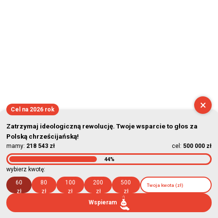
×
Cel na 2026 rok
Zatrzymaj ideologiczną rewolucję. Twoje wsparcie to głos za
Polską chrześcijańską!
mamy:
218 543 zł
cel:
500 000 zł
44%
wybierz kwotę:
60
80
100
200
500
zł
zł
zł
zł
zł
Wspieram