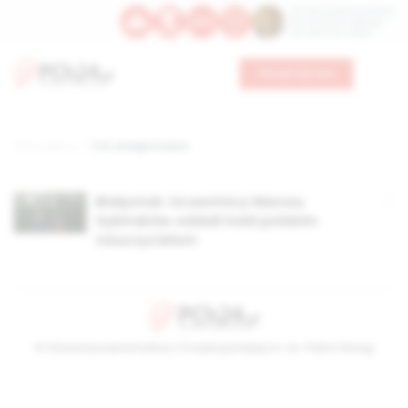
Św. Dominika Guzmana
Św. Emiliana, biskupa
Św. Zefiryna z Malii
Wesprzyj nas
Strona główna
TAG: polegli w walce
Białystok: Uczestnicy Marszu
Sybiraków oddali hołd polskim
nauczycielom
© Stowarzyszenie Kultury Chrześcijańskiej im. ks. Piotra Skargi
2026-08-08 16:59:14