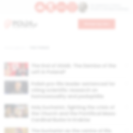
Św. Kajetana z Thieny
Bł. Edmunda Bojanowskiego
Wesprzyj nas
Strona główna
TAG: Poland
The End of USAID. The Demise of the
Left in Poland?
Polish pro-life leader sentenced for
citing scientific research on
homosexuality and pedophilia
Holy Eucharist, fighting the crisis of
the Church and the Pontifical Mass:
Cardinal Burke in Kraków
The Eucharist as the centre of life.