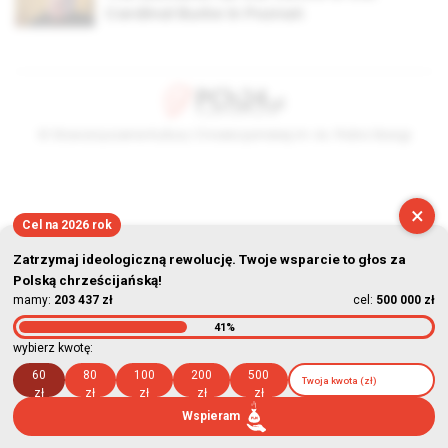
Cardinal Burke in Poznań
© Stowarzyszenie Kultury Chrześcijańskiej im. ks. Piotra Skargi
2026-08-07 09:05:54
×
Cel na 2026 rok
Zatrzymaj ideologiczną rewolucję. Twoje wsparcie to głos za
Polską chrześcijańską!
mamy:
203 437 zł
cel:
500 000 zł
41%
wybierz kwotę:
60
80
100
200
500
zł
zł
zł
zł
zł
Wspieram