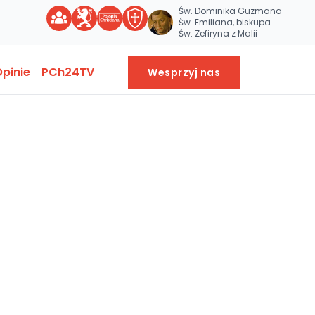
Św. Dominika Guzmana
Św. Emiliana, biskupa
Św. Zefiryna z Malii
pinie
PCh24TV
Wesprzyj nas