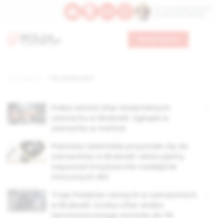
Św. Hormizdasa, papieża
Bł. Oktawiana, biskupa
Wesprzyj nas
Strona główna
TAG: polacy ranni
Polka wśród ofiar śmiertelnych
zamachu w Brukseli. Zginęła w
zamachu w metrze
Państwo Islamskie przyznało się do
zamachów w Brukseli: obiecujemy
sojuszowi krzyżowców nadejście
mrocznych dni
Troje Polaków rannych w zamachach
w Brukseli. Liczba ofiar ataku
terrorystycznego wzrosła do 34