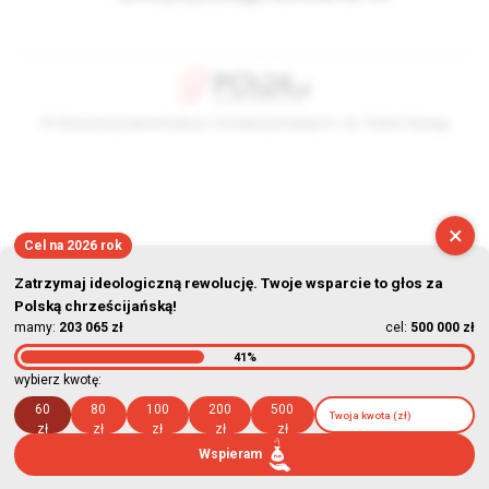
© Stowarzyszenie Kultury Chrześcijańskiej im. ks. Piotra Skargi
2026-08-06 07:21:05
×
Cel na 2026 rok
Zatrzymaj ideologiczną rewolucję. Twoje wsparcie to głos za
Polską chrześcijańską!
mamy:
203 065 zł
cel:
500 000 zł
41%
wybierz kwotę:
60
80
100
200
500
zł
zł
zł
zł
zł
Wspieram