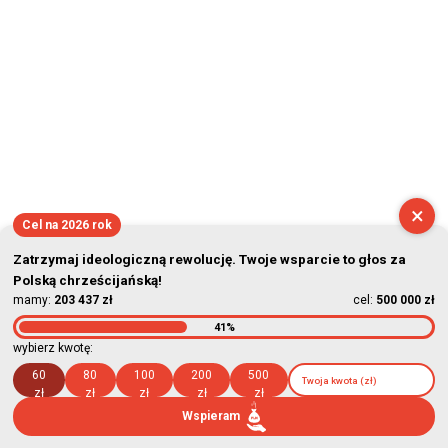
×
Cel na 2026 rok
Zatrzymaj ideologiczną rewolucję. Twoje wsparcie to głos za
Polską chrześcijańską!
mamy:
203 437 zł
cel:
500 000 zł
41%
wybierz kwotę:
60
80
100
200
500
zł
zł
zł
zł
zł
Wspieram