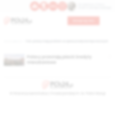
Św. Kajetana z Thieny
Bł. Edmunda Bojanowskiego
Wesprzyj nas
Strona główna
TAG: polacy mają problem ze spłatą kredytów hipotecznych
Polacy przestają płacić kredyty
mieszkaniowe
© Stowarzyszenie Kultury Chrześcijańskiej im. ks. Piotra Skargi
2026-08-07 06:31:20