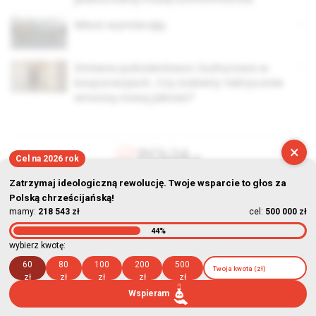
Włosi wymierają
Zmiana pokoleniowa i kulturowa w
korporacjach. Czy kobiety faktycznie
wnoszą nową jakość?
×
Cel na 2026 rok
© Stowarzyszenie Kultury Chrześcijańskiej im. ks. Piotra Skargi
Zatrzymaj ideologiczną rewolucję. Twoje wsparcie to głos za
Polską chrześcijańską!
2026-08-09 13:58:22
mamy:
218 543 zł
cel:
500 000 zł
44%
wybierz kwotę:
60
80
100
200
500
zł
zł
zł
zł
zł
Wspieram