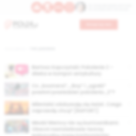
Św. Teresy Benedykty od Krzyża
Św. Kandydy Marii od Jezusa
Wesprzyj nas
Strona główna
TAG: pokolenie
Bartosz Kopczyński: Pokolenie Z –
śliwka w kompot antykultury
Co „boomersi”, „iksy” i „ygreki”
powinni powiedzieć pokoleniu „Z”?
Milenialsi zdobywają się świat. Czego
naprawdę chcą? [RAPORT]
Młodzi Niemcy nie są buntownikami.
Obecni nastolatkowie tworzą
jednorodną masę konformistów