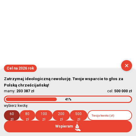
×
Cel na 2026 rok
Zatrzymaj ideologiczną rewolucję. Twoje wsparcie to głos za
Polską chrześcijańską!
mamy:
203 387 zł
cel:
500 000 zł
41%
wybierz kwotę:
60
80
100
200
500
zł
zł
zł
zł
zł
Wspieram