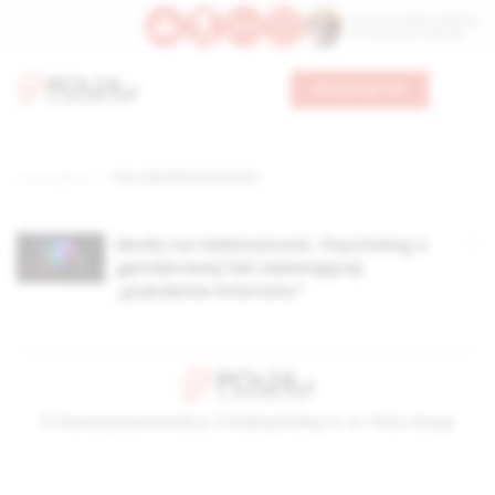
Św. Hormizdasa, papieża
Bł. Oktawiana, biskupa
Wesprzyj nas
Strona główna
TAG: pokolenie internetu
Moda na niebinarność. Psycholog o
genderowej fali zalewającej
„pokolenie internetu”
© Stowarzyszenie Kultury Chrześcijańskiej im. ks. Piotra Skargi
2026-08-06 20:55:33