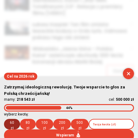
Ziemkiewicz, Karoń i „Rok 1984.
Totalitaryzm 2.0”. Relacja z premiery
filmu [VIDEO]
Łukasz Karpiel: Ten film zmiata
lewackie bzdury o Ordo Iuris. Odmowa
pokazu tego nie zmieni
Widowisko „Jasna Góra – Polska
Kana” zwieńczyło obchody 300-lecia
koronacji obrazu Matki Bożej
Starsze
×
Cel na 2026 rok
Zatrzymaj ideologiczną rewolucję. Twoje wsparcie to głos za
Polską chrześcijańską!
mamy:
218 543 zł
cel:
500 000 zł
44%
© Stowarzyszenie Kultury Chrześcijańskiej im. ks. Piotra Skargi
wybierz kwotę:
2026-08-10 02:05:25
60
80
100
200
500
zł
zł
zł
zł
zł
Wspieram