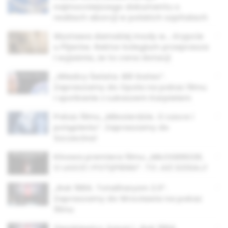
najmocniejszego dokumentu o
realiach aborcji w polskich szpitalach
Wystawa damskiej mody w… Krypcie
u Pijarów. Rektor kolegium przeprasza
i wyjaśnia, że to cena dotacji
„Władcy Świata. Bill Gates”.
Zapraszamy do Opola na pokaz filmu
i spotkanie z Łukaszem Karpielem
Pokaz filmu „Miłosierdzie. O Łasce i
potępieniu”. Zapraszamy do
Szczecina!
Kinowa premiera filmu „MIŁOSIERDZIE.
O ŁASCE I POTĘPIENIU”. TO JUŻ DZISIAJ!
„Rok 1984. Totalitaryzm 2.0”.
Zapraszamy do Wrocławia na pokaz
filmu