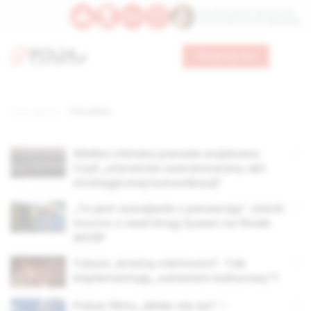
Św. Wawrzyńca, męczennika
Św. Amadeusza Portugalskiego
Wesprzyj nas
Strona główna
TAG: pokaz
Wielka chińska parada wojskowa.
Czyli „starannie zaaranżowany akt
strategicznej komunikacji”
„To jest oswajanie z perwersją”. Lisicki
mocno o rewii Drag Queen na finale
WOŚP
Tuluza „bramą ciemności”. Tak
implementują „satanizm kulturowy”?
Pokaz filmu „Miało nie żyć” –