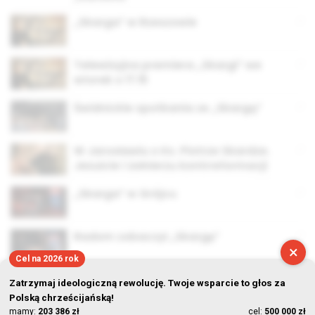
„Skarga” w Rzeszowie
Telewizyjna premiera „Skargi” we
wtorek o 17.15
Świdnickie spotkania ze „Skargą”
W Jarosławiu o Ks. Piotrze Skardze.
Jezuicie i żołnierzu kontrreformacji
„Skarga” w Grójcu
Radom zobaczył „Skargę”
×
Cel na 2026 rok
Zatrzymaj ideologiczną rewolucję. Twoje wsparcie to głos za
Polską chrześcijańską!
mamy:
203 386 zł
cel:
500 000 zł