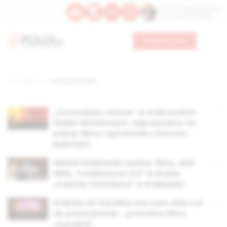
Św. Hormizdasa, papieża
Bł. Oktawiana, biskupa
Wesprzyj nas
Strona główna
TAG: pokaz filmu
„Czarodziej z Davos” w Krakowskim
Klubie Wtorkowym. Zapraszamy na
pokaz filmu i spotkanie z Piotrem
Relichem
Witold Gadowski i pokaz filmu „Rok
1984. Totalitaryzm 2.0” w klubie
„Polonia Christiana” w Krakowie!
Kraków: bł. Karolina ma nam dziś coś
do powiedzenia – premiera filmu
„Karolina”