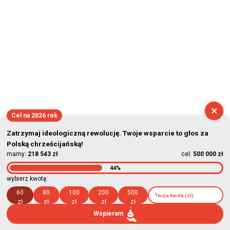
×
Cel na 2026 rok
Zatrzymaj ideologiczną rewolucję. Twoje wsparcie to głos za
Polską chrześcijańską!
mamy:
218 543 zł
cel:
500 000 zł
44%
wybierz kwotę:
60
80
100
200
500
zł
zł
zł
zł
zł
Wspieram