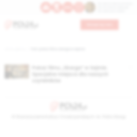
Św. Dominika Guzmana
Św. Emiliana, biskupa
Św. Zefiryna z Malii
Wesprzyj nas
Strona główna
TAG: pokaz filmu skarga w sejmie
Pokaz filmu „Skarga” w Sejmie.
Specjalne miejsca dla naszych
czytelników
© Stowarzyszenie Kultury Chrześcijańskiej im. ks. Piotra Skargi
2026-08-08 11:17:03