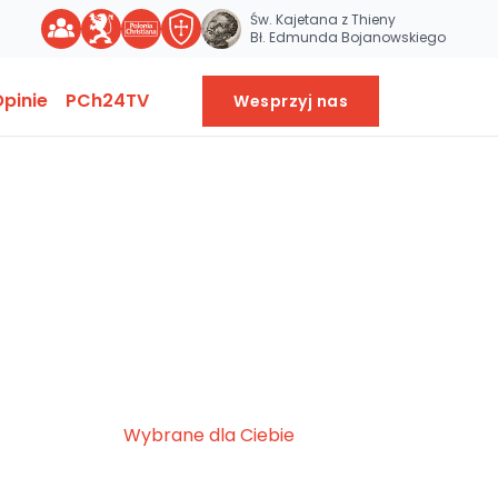
Św. Kajetana z Thieny
Bł. Edmunda Bojanowskiego
pinie
PCh24TV
Wesprzyj nas
Wybrane dla Ciebie