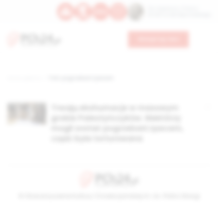
Św. Kajetana z Thieny
Bł. Edmunda Bojanowskiego
Wesprzyj nas
Strona główna
TAG: pogrzebani żywcem
Trwają ekshumacje w masowym
grobie Palestyńczyków. Niektórzy
mogli zostać pogrzebani żywcem,
część była torturowana
© Stowarzyszenie Kultury Chrześcijańskiej im. ks. Piotra Skargi
2026-08-07 23:40:57