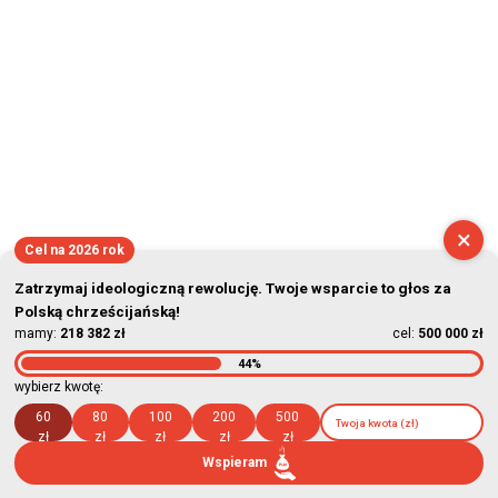
×
Cel na 2026 rok
Zatrzymaj ideologiczną rewolucję. Twoje wsparcie to głos za
Polską chrześcijańską!
mamy:
218 382 zł
cel:
500 000 zł
44%
wybierz kwotę:
60
80
100
200
500
zł
zł
zł
zł
zł
Wspieram