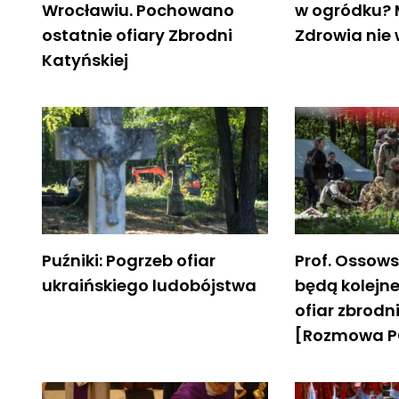
Wrocławiu. Pochowano
w ogródku? 
ostatnie ofiary Zbrodni
Zdrowia nie
Katyńskiej
Puźniki: Pogrzeb ofiar
Prof. Ossowsk
ukraińskiego ludobójstwa
będą kolejn
ofiar zbrodn
[Rozmowa P