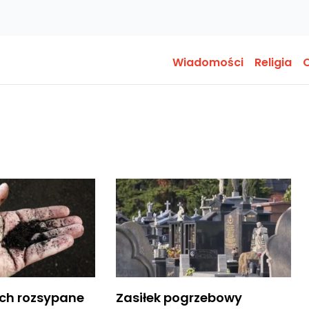
Wiadomości
Religia
O
ich rozsypane
Zasiłek pogrzebowy