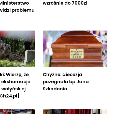
Ministerstwo
wzrośnie do 7000zł
 widzi problemu
i: Wierzę, że
Chyżne: diecezja
e ekshumacje
pożegnała bp Jana
i wołyńskiej
Szkodonia
Ch24.pl]