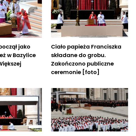
począł jako
Ciało papieża Franciszka
eż w Bazylice
składane do grobu.
Większej
Zakończono publiczne
ceremonie [foto]