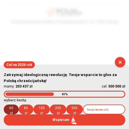
© Stowarzyszenie Kultury Chrześcijańskiej im. ks. Piotra Skargi
2026-08-07 01:42:30
×
Cel na 2026 rok
Zatrzymaj ideologiczną rewolucję. Twoje wsparcie to głos za
Polską chrześcijańską!
mamy:
203 437 zł
cel:
500 000 zł
41%
wybierz kwotę:
60
80
100
200
500
zł
zł
zł
zł
zł
Wspieram