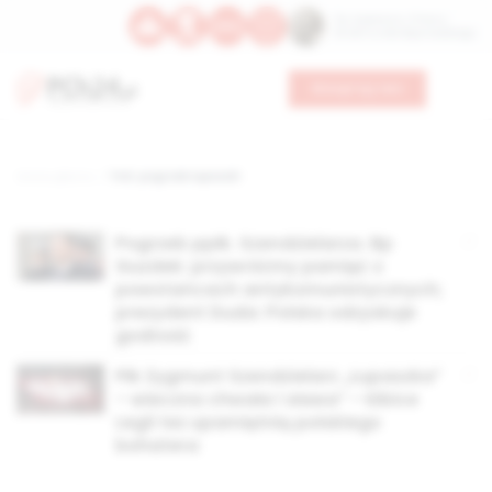
Św. Kajetana z Thieny
Bł. Edmunda Bojanowskiego
Wesprzyj nas
Strona główna
TAG: pogrzeb łupaszki
Pogrzeb ppłk. Szendzielarza. Bp
Guzdek: przywróćmy pamięć o
powstańcach antykomunistycznych;
prezydent Duda: Polska odzyskuje
godność
Płk Zygmunt Szendzielarz „Łupaszka”
– wieczna chwała i sława” – kibice
Legii też upamiętnią polskiego
bohatera