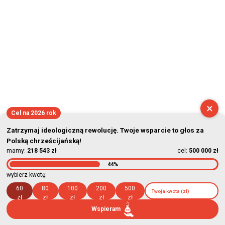
×
Cel na 2026 rok
Zatrzymaj ideologiczną rewolucję. Twoje wsparcie to głos za
Polską chrześcijańską!
mamy:
218 543 zł
cel:
500 000 zł
44%
wybierz kwotę:
60
80
100
200
500
zł
zł
zł
zł
zł
Wspieram