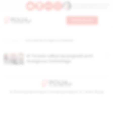
Św. Teresy Benedykty od Krzyża
Św. Kandydy Marii od Jezusa
Wesprzyj nas
Strona główna
TAG: pogrzeb Grzegorza Osińskiego
W Toruniu odbył się pogrzeb prof.
Grzegorza Osińskiego
© Stowarzyszenie Kultury Chrześcijańskiej im. ks. Piotra Skargi
2026-08-09 03:00:53