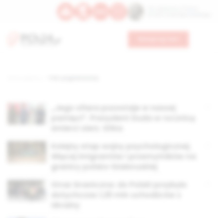
Św. Kajetana z Thieny
Bł. Edmunda Bojanowskiego
Wesprzyj nas
Strona główna
TAG: pogranicznicy
„Jego ofiara pozostaje w naszej
pamięci”. Prezydent Duda w rocznicę
śmierci sierż. Sitka
Kolejny etap wojny psychologicznej.
Więcej imigrantów i przemytników na
granicy polsko-białoruskiej
Straż Graniczna: do Polski przybyło
dotychczas 1,25 mln uchodźców z
Ukrainy