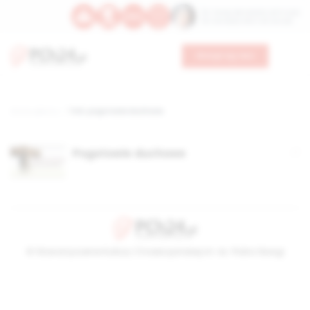
Św. Teresy Benedykty od Krzyża
Św. Kandydy Marii od Jezusa
Wesprzyj nas
Strona główna
TAG: pogotowie duchowe
Pogotowie duchowe
© Stowarzyszenie Kultury Chrześcijańskiej im. ks. Piotra Skargi
2026-08-09 13:02:25