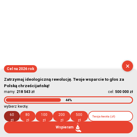
×
Cel na 2026 rok
Zatrzymaj ideologiczną rewolucję. Twoje wsparcie to głos za
Polską chrześcijańską!
mamy:
218 543 zł
cel:
500 000 zł
44%
wybierz kwotę:
60
80
100
200
500
zł
zł
zł
zł
zł
Wspieram