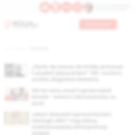
Św. Hormizdasa, papieża
Bł. Oktawiana, biskupa
Wesprzyj nas
Strona główna
TAG: poeta
„Płynie się zawsze do źródeł, pod prąd.
Z prądem płyną śmieci”. 100. rocznica
urodzin Zbigniewa Herberta
140 lat temu zmarł Cyprian Kamil
Norwid – wieszcz niezrozumiany za
życia
Juliusz Słowacki reprezentantem
ideologii LGBT? Ciąg dalszy
marksistowskiej reinterpretacji
dziejów