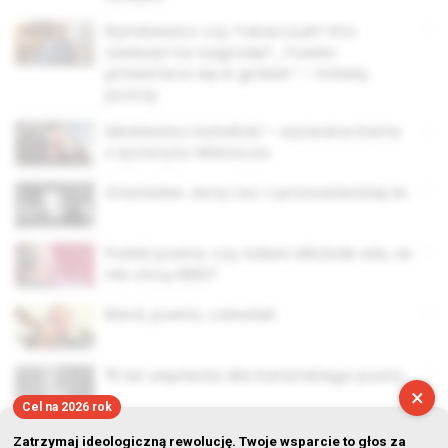
Rymkiewicz czy Tokarczuk? Kto
zasłużył na nagrodę? „Tuwim
przewraca się w grobie” – mówią
jurorzy
Mickiewicz katolicki – wyrwana karta
z życiorysu Wieszcza
Stanisław Jerzy Lec z prosowieckiej AL
Polski poeta: czy Adam Michnik wie, że
nie chcę NIKE?
Bard, poeta, człowiek
15 lat więzienia dla katarskiego poety
×
Cel na 2026 rok
Zatrzymaj ideologiczną rewolucję. Twoje wsparcie to głos za