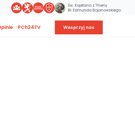
Św. Kajetana z Thieny
Bł. Edmunda Bojanowskiego
pinie
PCh24TV
Wesprzyj nas