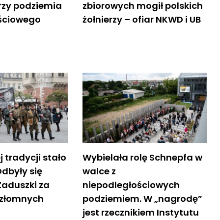
erzy podziemia
zbiorowych mogił polskich
ściowego
żołnierzy – ofiar NKWD i UB
j tradycji stało
Wybielała rolę Schnepfa w
Odbyły się
walce z
Zaduszki za
niepodległościowych
iezłomnych
podziemiem. W „nagrodę”
jest rzecznikiem Instytutu