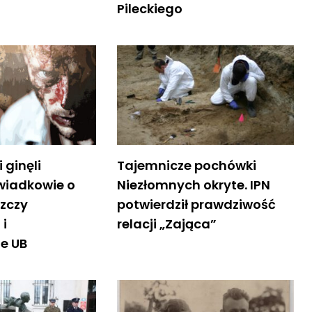
Pileckiego
i ginęli
Tajemnicze pochówki
Świadkowie o
Niezłomnych okryte. IPN
szczy
potwierdził prawdziwość
 i
relacji „Zająca”
ie UB