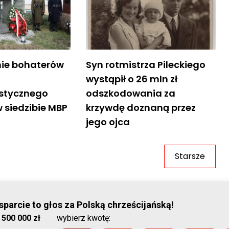
ie bohaterów
Syn rotmistrza Pileckiego
wystąpił o 26 mln zł
stycznego
odszkodowania za
 siedzibie MBP
krzywdę doznaną przez
jego ojca
Starsze
© Stowar
parcie to głos za Polską chrześcijańską!
:
500 000 zł
wybierz kwotę:
2026-08-07