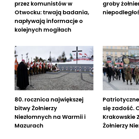
przez komunistów w
groby żołni
Otwocku: trwają badania,
niepodległo
napływają informacje o
kolejnych mogiłach
80. rocznica największej
Patriotyczne
bitwy Żołnierzy
się zadość. 
Niezłomnych na Warmii i
Krakowskie 
Mazurach
Żołnierzy N