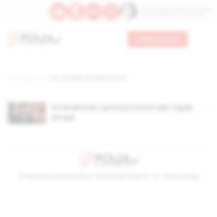
Św. Teresy Benedykty od Krzyża
Św. Kandydy Marii od Jezusa
Wesprzyj nas
Strona główna
TAG: podziały socjopolityczne
Amerykanie spolaryzowani jak nigdy
dotąd
© Stowarzyszenie Kultury Chrześcijańskiej im. ks. Piotra Skargi
2026-08-09 08:35:19