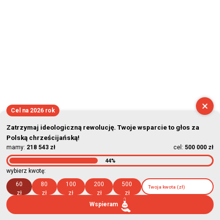
×
Cel na 2026 rok
Zatrzymaj ideologiczną rewolucję. Twoje wsparcie to głos za
Polską chrześcijańską!
mamy:
218 543 zł
cel:
500 000 zł
44%
wybierz kwotę:
60
80
100
200
500
zł
zł
zł
zł
zł
Wspieram