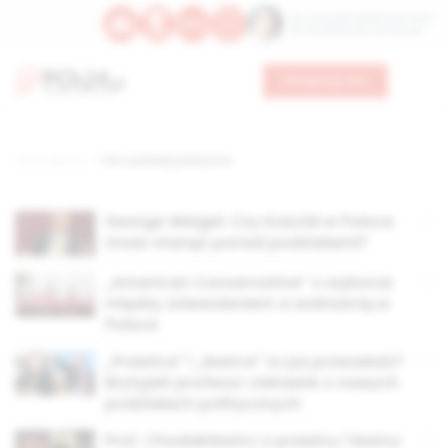
Św. Teresy Benedykty od Krzyża
Św. Kandydy Marii od Jezusa
Wesprzyj nas
Strona główna
TAG: podziały polityczne
George Weigel: Czy Kościół w Polsce
może stanąć ponad podziałami?
„American Conservative” o wyborze
między zniewoleniem a wolnością w
Polsce
„Prawica” i „lewica” to już przeszłość?
Brytyjski profesor ciekawie o nowych
podziałach politycznych
Prof. Chodakiewicz o prawicy i lewicy