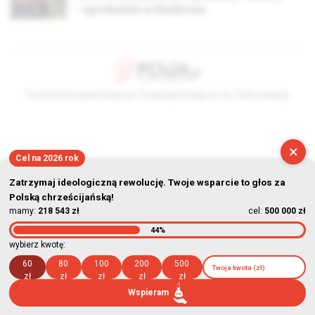
– spotkanie w Radomiu
© Stowarzyszenie Kultury Chrześcijańskiej im. ks. Piotra Skargi
2026-08-09 10:23:51
×
Cel na 2026 rok
Zatrzymaj ideologiczną rewolucję. Twoje wsparcie to głos za
Polską chrześcijańską!
mamy:
218 543 zł
cel:
500 000 zł
44%
wybierz kwotę:
60
80
100
200
500
zł
zł
zł
zł
zł
Wspieram