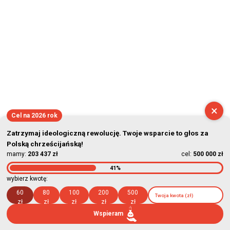
×
Cel na 2026 rok
Zatrzymaj ideologiczną rewolucję. Twoje wsparcie to głos za
Polską chrześcijańską!
mamy:
203 437 zł
cel:
500 000 zł
41%
wybierz kwotę:
60
80
100
200
500
zł
zł
zł
zł
zł
Wspieram