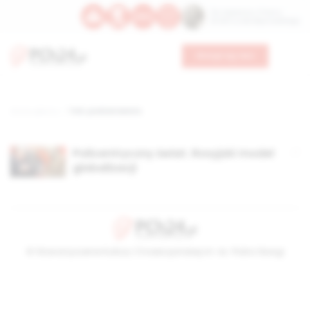
Św. Kajetana z Thieny
Bł. Edmunda Bojanowskiego
Wesprzyj nas
Strona główna
TAG: podział świata
Policentryczny świat. Rosyjski model
globalizacji
© Stowarzyszenie Kultury Chrześcijańskiej im. ks. Piotra Skargi
2026-08-07 07:57:24