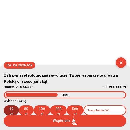
×
Cel na 2026 rok
Zatrzymaj ideologiczną rewolucję. Twoje wsparcie to głos za
Polską chrześcijańską!
mamy:
218 543 zł
cel:
500 000 zł
44%
wybierz kwotę:
60
80
100
200
500
zł
zł
zł
zł
zł
Wspieram