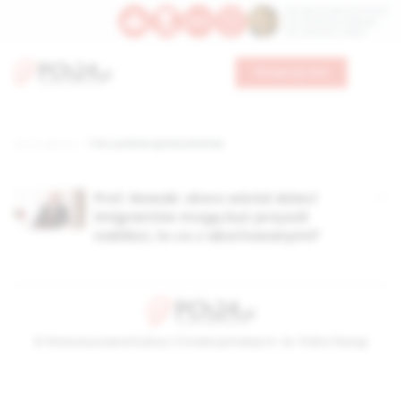
Św. Dominika Guzmana
Św. Emiliana, biskupa
Św. Zefiryna z Malii
Wesprzyj nas
Strona główna
TAG: podział społeczeństwa
Prof. Nowak: skoro wśród dzieci
imigrantów mogą być przyszli
nobliści, to co z abortowanymi?
© Stowarzyszenie Kultury Chrześcijańskiej im. ks. Piotra Skargi
2026-08-08 08:22:32