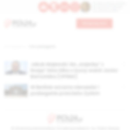
Św. Dominika Guzmana
Św. Emiliana, biskupa
Św. Zefiryna z Malii
Wesprzyj nas
Strona główna
TAG: podżeganie
Jakub Majewski: Na „wojenkę” z
Rosją? Słów kilka o burzy wokół Jacka
Bartosiaka [OPINIA]
W Berlinie wzrasta nienawiść i
podżeganie przeciwko Żydom
© Stowarzyszenie Kultury Chrześcijańskiej im. ks. Piotra Skargi