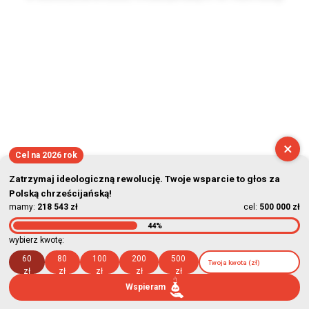
2026-08-08 17:30:54
×
Cel na 2026 rok
Zatrzymaj ideologiczną rewolucję. Twoje wsparcie to głos za
Polską chrześcijańską!
mamy:
218 543 zł
cel:
500 000 zł
44%
wybierz kwotę:
60
80
100
200
500
zł
zł
zł
zł
zł
Wspieram