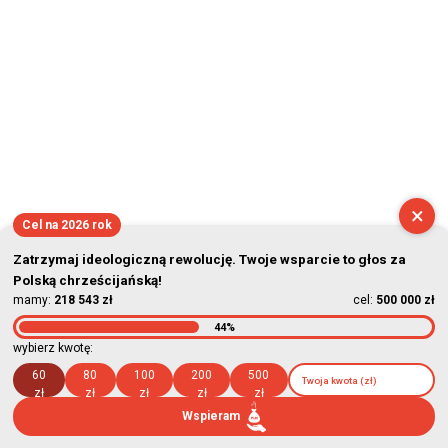
×
Cel na 2026 rok
Zatrzymaj ideologiczną rewolucję. Twoje wsparcie to głos za
Polską chrześcijańską!
mamy:
218 543 zł
cel:
500 000 zł
44%
wybierz kwotę:
60
80
100
200
500
zł
zł
zł
zł
zł
Wspieram