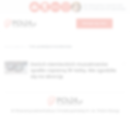
Św. Wawrzyńca, męczennika
Św. Amadeusza Portugalskiego
Wesprzyj nas
Strona główna
TAG: podwójne morderstwo
Dwóch niemieckich muzułmanów
spaliło ciężarną 19-latkę. Nie zgodziła
się na aborcję
© Stowarzyszenie Kultury Chrześcijańskiej im. ks. Piotra Skargi
2026-08-10 05:18:48