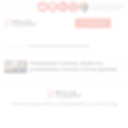
Św. Hormizdasa, papieża
Bł. Oktawiana, biskupa
Wesprzyj nas
Strona główna
TAG: podstawa programowa nauczania
Przemysław Czarnek: szkoła ma
przekazywać wartości chrześcijańskie
© Stowarzyszenie Kultury Chrześcijańskiej im. ks. Piotra Skargi
2026-08-06 15:12:48