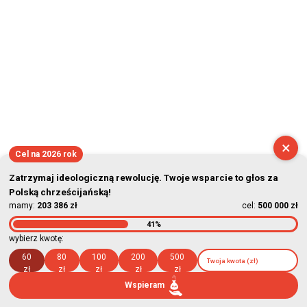
×
Cel na 2026 rok
Zatrzymaj ideologiczną rewolucję. Twoje wsparcie to głos za
Polską chrześcijańską!
mamy:
203 386 zł
cel:
500 000 zł
41%
wybierz kwotę:
60
80
100
200
500
zł
zł
zł
zł
zł
Wspieram