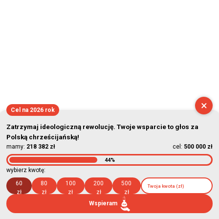
×
Cel na 2026 rok
Zatrzymaj ideologiczną rewolucję. Twoje wsparcie to głos za
Polską chrześcijańską!
mamy:
218 382 zł
cel:
500 000 zł
44%
wybierz kwotę:
60
80
100
200
500
zł
zł
zł
zł
zł
Wspieram