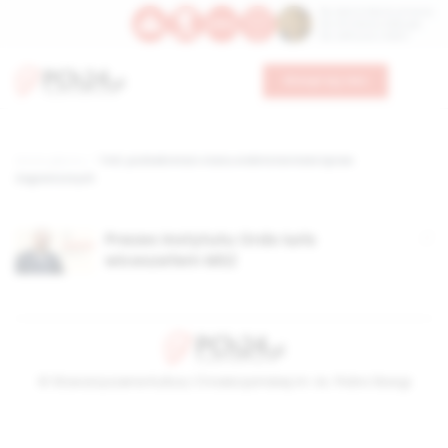
Św. Dominika Guzmana
Św. Emiliana, biskupa
Św. Zefiryna z Malii
Wesprzyj nas
Strona główna
TAG: podsekretarz stanu w Ministerstwie Spraw
Zagranicznych
Prezes Instytutu Ordo Iuris
wiceszefem MSZ
© Stowarzyszenie Kultury Chrześcijańskiej im. ks. Piotra Skargi
2026-08-08 03:46:01