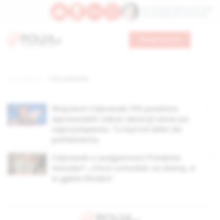
Św. Teresy Benedykty od Krzyża
Św. Kandydy Marii od Jezusa
Wesprzyj nas
Strona główna
TAG: podróżnik
Wojciech Cejrowski: PiS powinno
wprowadzić zakaz aborcji zaraz po
zaprzysiężeniu. To był ich bilet do
parlamentu
Cejrowski o wulgarności Polaków.
Gessler? „Chce uchodzić za damę, a
w gębie kloaka”