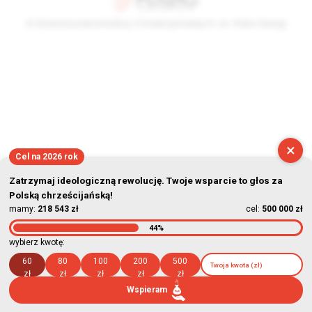
© Stowarzyszenie Kultury Chrześcijańskiej im. ks. Piotra Skargi
2026-08-09 08:29:00
×
Cel na 2026 rok
Zatrzymaj ideologiczną rewolucję. Twoje wsparcie to głos za
Polską chrześcijańską!
mamy:
218 543 zł
cel:
500 000 zł
44%
wybierz kwotę:
60
80
100
200
500
zł
zł
zł
zł
zł
Wspieram