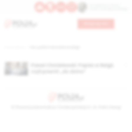
Św. Kajetana z Thieny
Bł. Edmunda Bojanowskiego
Wesprzyj nas
Strona główna
TAG: podróż Franciszka do Belgii
Paweł Chmielewski: Papież w Belgii,
czyli powrót „do domu”
© Stowarzyszenie Kultury Chrześcijańskiej im. ks. Piotra Skargi
2026-08-07 17:21:43