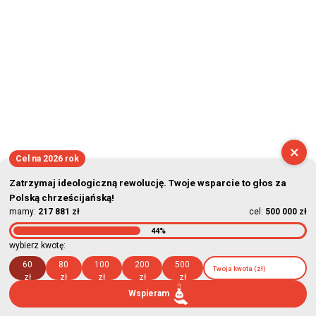
×
Cel na 2026 rok
Zatrzymaj ideologiczną rewolucję. Twoje wsparcie to głos za
Polską chrześcijańską!
mamy:
217 881 zł
cel:
500 000 zł
44%
wybierz kwotę:
60
80
100
200
500
zł
zł
zł
zł
zł
Wspieram