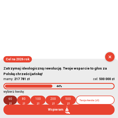
×
Cel na 2026 rok
Zatrzymaj ideologiczną rewolucję. Twoje wsparcie to głos za
Polską chrześcijańską!
mamy:
217 781 zł
cel:
500 000 zł
44%
wybierz kwotę:
60
80
100
200
500
zł
zł
zł
zł
zł
Wspieram