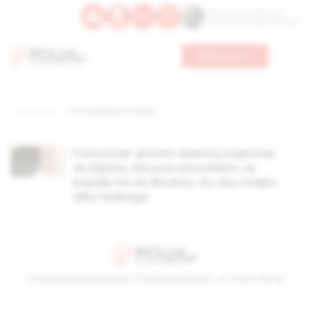
Św. Kajetana z Thieny
Bł. Edmunda Bojanowskiego
Wesprzyj nas
Strona główna
TAG: podróż do moskwy
Franciszek: jestem skłonny pojechać
do Kijowa, ale pod warunkiem, że
pojadę też do Moskwy. Do obu miejsc
albo żadnego
© Stowarzyszenie Kultury Chrześcijańskiej im. ks. Piotra Skargi
2026-08-07 15:50:36