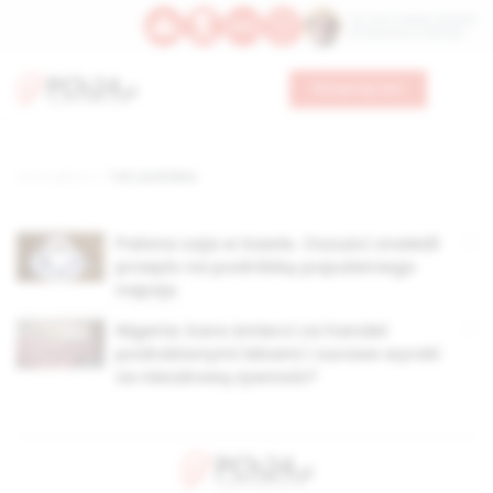
Św. Hormizdasa, papieża
Bł. Oktawiana, biskupa
Wesprzyj nas
Strona główna
TAG: podróbka
Palona soja w kawie. Oszuści znaleźli
przepis na podróbkę popularnego
napoju
Nigeria: kara śmierci za handel
podrobionymi lekami i surowe wyroki
za niezdrową żywność?