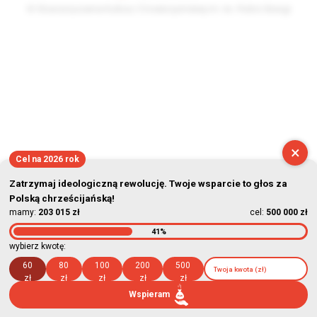
© Stowarzyszenie Kultury Chrześcijańskiej im. ks. Piotra Skargi
2026-08-06 04:41:09
×
Cel na 2026 rok
Zatrzymaj ideologiczną rewolucję. Twoje wsparcie to głos za
Polską chrześcijańską!
mamy:
203 015 zł
cel:
500 000 zł
41%
wybierz kwotę:
60
80
100
200
500
zł
zł
zł
zł
zł
Wspieram