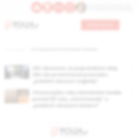
Św. Wawrzyńca, męczennika
Św. Amadeusza Portugalskiego
Wesprzyj nas
Strona główna
TAG: podręczniki w niemieckich szkołach
ZDF oburzone: za poprzednich ekip
nikt nie protestował przeciwko
„polskim obozom zagłady”
Od początku roku niemieckie media
ponad 60 razy „informowały” o
„polskich obozach śmierci”