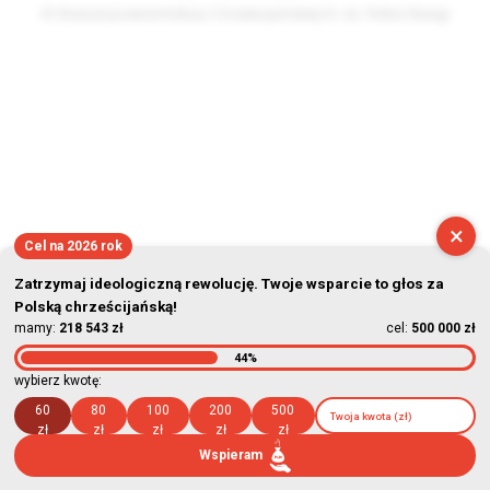
© Stowarzyszenie Kultury Chrześcijańskiej im. ks. Piotra Skargi
2026-08-10 05:22:54
×
Cel na 2026 rok
Zatrzymaj ideologiczną rewolucję. Twoje wsparcie to głos za
Polską chrześcijańską!
mamy:
218 543 zł
cel:
500 000 zł
44%
wybierz kwotę:
60
80
100
200
500
zł
zł
zł
zł
zł
Wspieram