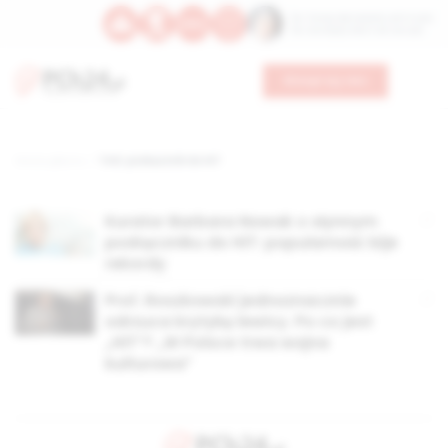
Św. Teresy Benedykty od Krzyża
Św. Kandydy Marii od Jezusa
Wesprzyj nas
Strona główna
TAG: podręcznik do HIT
Kurator Barbara Nowak o słynnym
podręczniku do HiT: popularność bije
rekordy
Prof. Roszkowski jednoznacznie
odrzuca krytykę lewicy. Po co jest
„HiT”? „W Polsce trwa wojna
kulturowa”