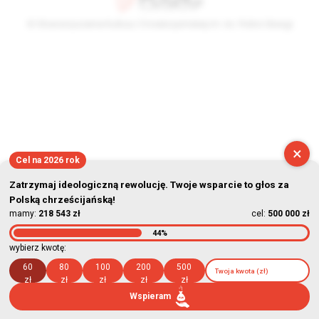
© Stowarzyszenie Kultury Chrześcijańskiej im. ks. Piotra Skargi
2026-08-09 01:05:44
×
Cel na 2026 rok
Zatrzymaj ideologiczną rewolucję. Twoje wsparcie to głos za
Polską chrześcijańską!
mamy:
218 543 zł
cel:
500 000 zł
44%
wybierz kwotę:
60
80
100
200
500
zł
zł
zł
zł
zł
Wspieram