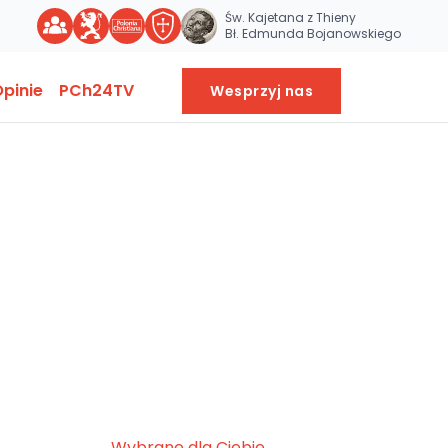
Św. Kajetana z Thieny
Bł. Edmunda Bojanowskiego
pinie
PCh24TV
Wesprzyj nas
Wybrane dla Ciebie