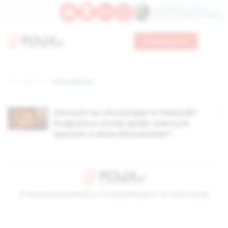
Św. Kajetana z Thieny
Bł. Edmunda Bojanowskiego
Wesprzyj nas
Strona główna
TAG: podpalacz
Zamach na chrześcijan w Finlandii?
Podpalacz chciał spalić wiernych
żywcem w Boże Narodzenie?!
© Stowarzyszenie Kultury Chrześcijańskiej im. ks. Piotra Skargi
2026-08-07 17:50:59