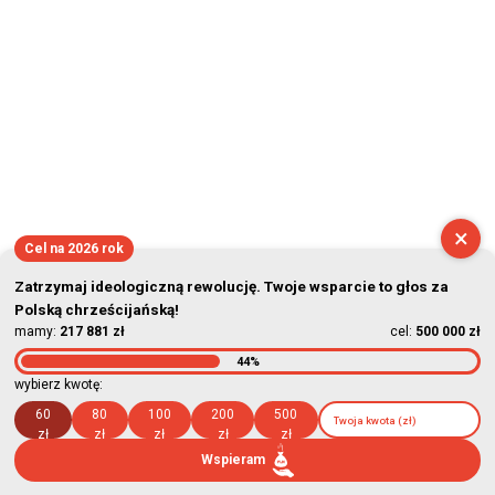
×
Cel na 2026 rok
Zatrzymaj ideologiczną rewolucję. Twoje wsparcie to głos za
Polską chrześcijańską!
mamy:
217 881 zł
cel:
500 000 zł
44%
wybierz kwotę:
60
80
100
200
500
zł
zł
zł
zł
zł
Wspieram