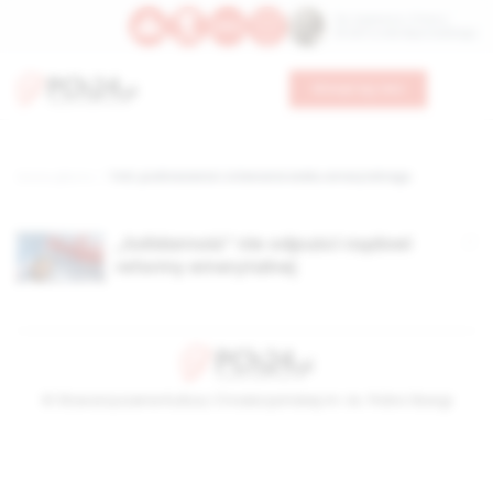
Św. Kajetana z Thieny
Bł. Edmunda Bojanowskiego
Wesprzyj nas
Strona główna
TAG: podniesienie i zrównanie wieku emerytalnego
„Solidarność” nie odpuści rządowi
reformy emerytalnej
© Stowarzyszenie Kultury Chrześcijańskiej im. ks. Piotra Skargi
2026-08-07 20:52:21