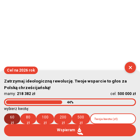
×
Cel na 2026 rok
Zatrzymaj ideologiczną rewolucję. Twoje wsparcie to głos za
Polską chrześcijańską!
mamy:
218 382 zł
cel:
500 000 zł
44%
wybierz kwotę:
60
80
100
200
500
zł
zł
zł
zł
zł
Wspieram