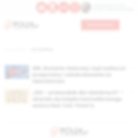
Św. Kajetana z Thieny
Bł. Edmunda Bojanowskiego
Wesprzyj nas
Strona główna
TAG: podboje
Wlk. Brytania: lewicowy rząd wyklucza
przeprosiny i odszkodowania za
niewolnictwo
„ISIS – przewodnik dla niewiernych” –
ukazała się książka bestsellerowego
autora New York Times’a