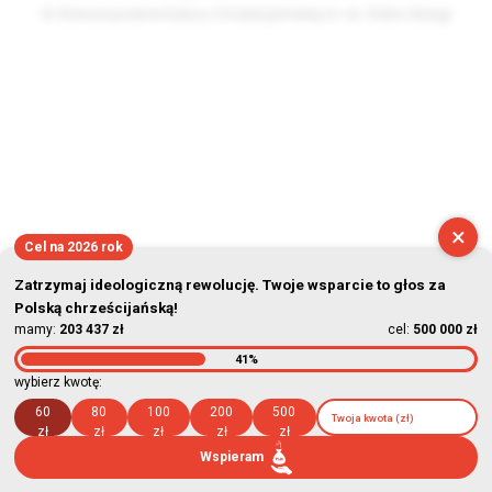
© Stowarzyszenie Kultury Chrześcijańskiej im. ks. Piotra Skargi
2026-08-07 06:32:45
×
Cel na 2026 rok
Zatrzymaj ideologiczną rewolucję. Twoje wsparcie to głos za
Polską chrześcijańską!
mamy:
203 437 zł
cel:
500 000 zł
41%
wybierz kwotę:
60
80
100
200
500
zł
zł
zł
zł
zł
Wspieram