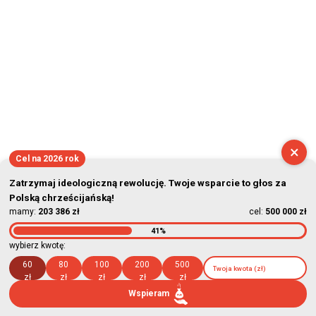
×
Cel na 2026 rok
Zatrzymaj ideologiczną rewolucję. Twoje wsparcie to głos za
Polską chrześcijańską!
mamy:
203 386 zł
cel:
500 000 zł
41%
wybierz kwotę:
60
80
100
200
500
zł
zł
zł
zł
zł
Wspieram