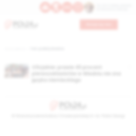
Św. Hormizdasa, papieża
Bł. Oktawiana, biskupa
Wesprzyj nas
Strona główna
TAG: podbój Wiednia
Oficjalnie: prawie 45 procent
pierwszoklasistów w Wiedniu nie zna
języka niemieckiego
© Stowarzyszenie Kultury Chrześcijańskiej im. ks. Piotra Skargi
2026-08-06 14:36:39