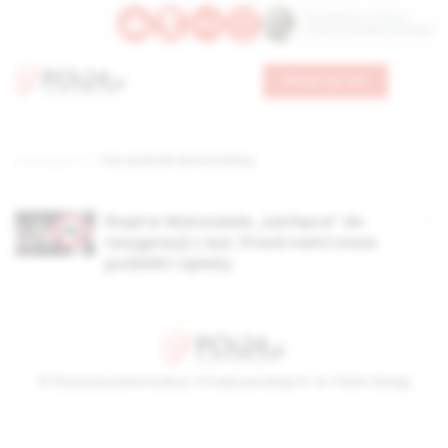
Św. Kajetana z Thieny
Bł. Edmunda Bojanowskiego
Wesprzyj nas
Strona główna
TAG: podatek samochodowy
Rząd w Warszawie „zachęca” do
rezygnacji z aut. Przed nami nowe
podatki i opłaty
© Stowarzyszenie Kultury Chrześcijańskiej im. ks. Piotra Skargi
2026-08-07 04:03:27