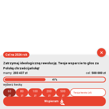
×
Cel na 2026 rok
Zatrzymaj ideologiczną rewolucję. Twoje wsparcie to głos za
Polską chrześcijańską!
mamy:
203 437 zł
cel:
500 000 zł
41%
wybierz kwotę:
60
80
100
200
500
zł
zł
zł
zł
zł
Wspieram