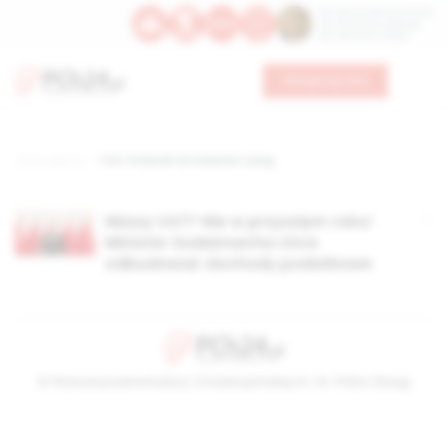
Św. Dominika Guzmana
Św. Emiliana, biskupa
Św. Zefiryna z Malii
Wesprzyj nas
Strona główna
TAG: Podatek od towarów i usług
Niższy VAT? Nie w przyszłym roku!
Minister Szałamacha chce
odbudować dochody podatkowe
© Stowarzyszenie Kultury Chrześcijańskiej im. ks. Piotra Skargi
2026-08-08 21:46:03