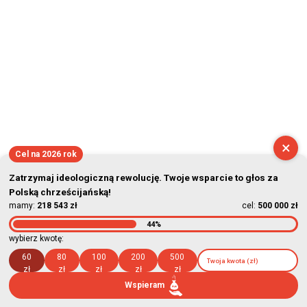
×
Cel na 2026 rok
Zatrzymaj ideologiczną rewolucję. Twoje wsparcie to głos za
Polską chrześcijańską!
mamy:
218 543 zł
cel:
500 000 zł
44%
wybierz kwotę:
60
80
100
200
500
zł
zł
zł
zł
zł
Wspieram