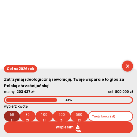
×
Cel na 2026 rok
Zatrzymaj ideologiczną rewolucję. Twoje wsparcie to głos za
Polską chrześcijańską!
mamy:
203 437 zł
cel:
500 000 zł
41%
wybierz kwotę:
60
80
100
200
500
zł
zł
zł
zł
zł
Wspieram