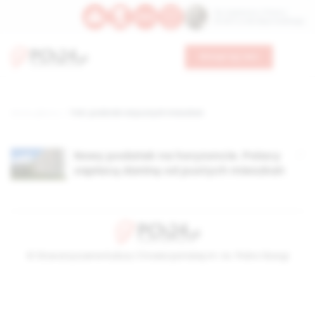
Św. Kajetana z Thieny
Bł. Edmunda Bojanowskiego
Wesprzyj nas
Strona główna
TAG: podatek od pustych mieszkań
Nowy podatek na horyzoncie. Polacy
zapłacą daninę od pustych mieszkań
© Stowarzyszenie Kultury Chrześcijańskiej im. ks. Piotra Skargi
2026-08-07 01:32:17