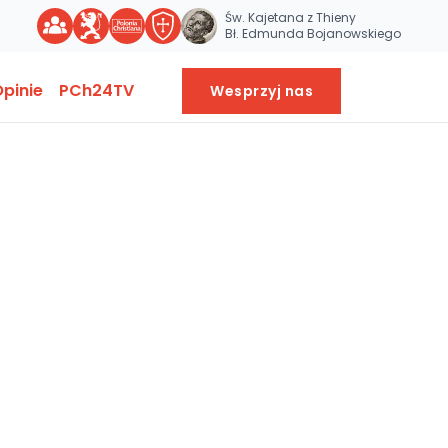
Św. Kajetana z Thieny
Bł. Edmunda Bojanowskiego
pinie
PCh24TV
Wesprzyj nas