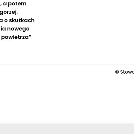
ł, a potem
gorzej.
a o skutkach
ia nowego
 powietrza”
© Stowar
2026-08-07